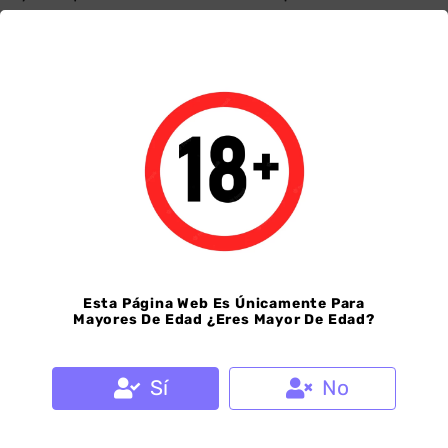
En un
juego de bingo
, puede obtener 25 asientos
que se llaman veinticinco, ya que se supone que
el centro es una zona libre que está disponible
para todos. Puede encontrar más información
sobre el bingo consultando los portales
informativos de bingo o los sitios de bingo en
línea.
Dado
que el bingo en línea se considera una
Esta Página Web Es Únicamente Para
Mayores De Edad
¿Eres Mayor De Edad?
apuesta
, tiene la posibilidad de ganar o perder
algo de dinero. Por lo tanto, debes leer la
Sí
No
información sobre la mejor manera de jugar el
juego antes de decidirte a jugarlo. Muchos sitios