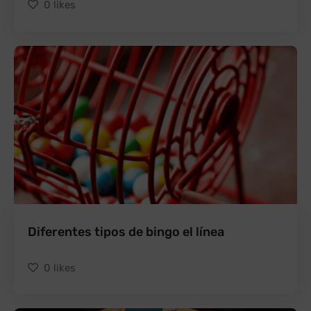
0
likes
Diferentes tipos de bingo el línea
0
likes