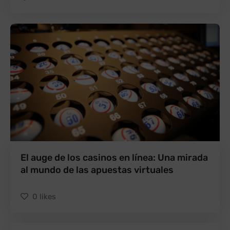
El auge de los casinos en línea: Una mirada
al mundo de las apuestas virtuales
0
likes