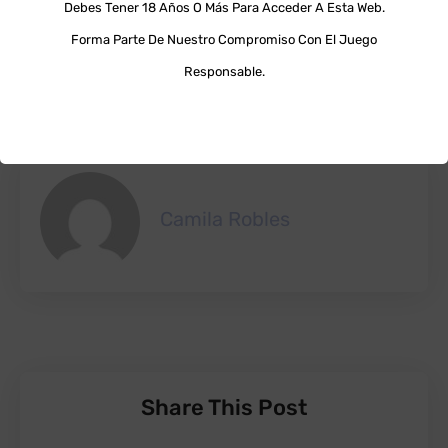
que ofrecen este juego ofrecen total privacidad
Debes Tener 18 Años O Más Para Acceder A Esta Web.
en línea, la misma diversión y placeres que los
Forma Parte De Nuestro Compromiso Con El Juego
casinos físicos siendo asi más popular.
Responsable.
Camila Robles
Share This Post