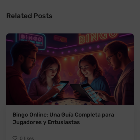
Related Posts
Bingo Online: Una Guía Completa para
Jugadores y Entusiastas
0
likes