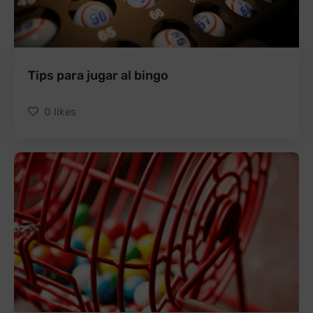
Tips para jugar al bingo
0
likes