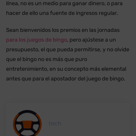
línea, no es un medio para ganar dinero, o para
hacer de ello una fuente de ingresos regular.
Sean bienvenidos los premios en las jornadas
para los juegos de bingo
, pero ajústese a un
presupuesto, el que pueda permitirse, y no olvide
que el bingo no es más que puro
entretenimiento, en su concepto más elemental
antes que para el apostador del juego de bingo.
tech