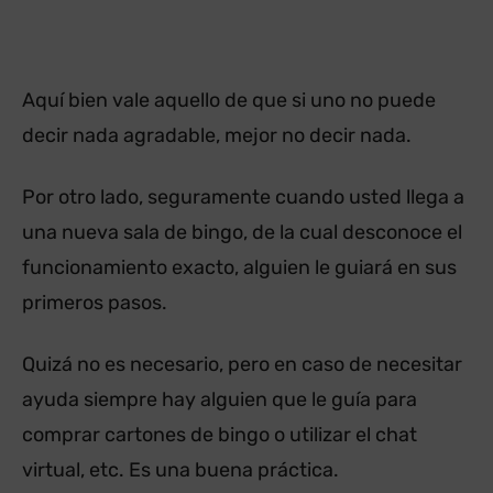
Aquí bien vale aquello de que si uno no puede
decir nada agradable, mejor no decir nada.
Por otro lado, seguramente cuando usted llega a
una nueva sala de bingo, de la cual desconoce el
funcionamiento exacto, alguien le guiará en sus
primeros pasos.
Quizá no es necesario, pero en caso de necesitar
ayuda siempre hay alguien que le guía para
comprar cartones de bingo o utilizar el chat
virtual, etc. Es una buena práctica.