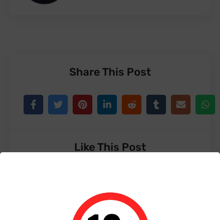
Share This Post
Like This Post
0
PREVIOUS