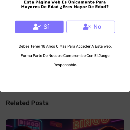
Like This Post
Esta Página Web Es Únicamente Para
Mayores De Edad
¿Eres Mayor De Edad?
0
Sí
No
PREVIOUS
Debes Tener 18 Años O Más Para Acceder A Esta Web.
Auto tachador bingo
Forma Parte De Nuestro Compromiso Con El Juego
NEXT
Responsable.
Bingo para futbol
Related Posts