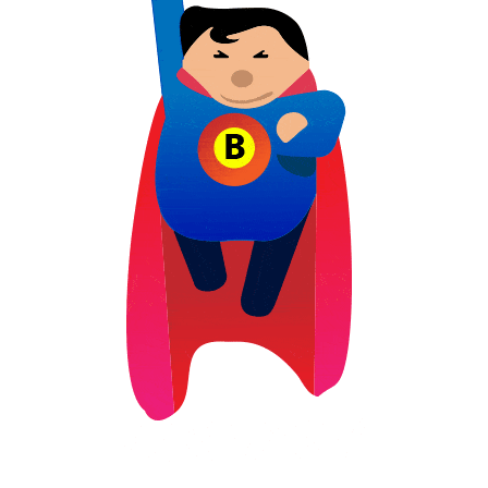
 sitio en línea del bingo
, que se puede hacer con
 firmar, recomendar a un amigo, se vuelva a depositar
 a un
jugador de bingo
en línea hacia fuera. Sin
or tiene que darse cuenta antes de que te
sar por los bonos con el fin de cobrar.
jugador tiene que hacer es prestar
atención a las