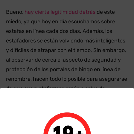
Bueno,
hay cierta legitimidad detrás
de este
miedo, ya que hoy en día escuchamos sobre
estafas en línea cada dos días. Además, los
estafadores se están volviendo más inteligentes
y difíciles de atrapar con el tiempo. Sin embargo,
al observar de cerca el aspecto de seguridad y
protección de los portales de bingo en línea de
renombre, hacen todo lo posible para asegurarse
de que sus plataformas estén a salvo de
cualquier tipo de intentos de piratería.
Después de todo, solo les conviene tomar todas
las medidas posibles para garantizar la seguridad
de los jugadores. ¿Quién visitaría sus sitios web