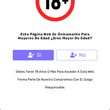
de otra manera? Los sitios web de bingo en línea
cuentan con medidas de seguridad que se
actualizan periódicamente, encriptación de alto
nivel y las últimas tecnologías
para proteger
Esta Página Web Es Únicamente Para
Mayores De Edad
¿Eres Mayor De Edad?
tanto los datos generales de los jugadores como
sus detalles de pago.
Sí
No
Debes Tener 18 Años O Más Para Acceder A Esta Web.
Forma Parte De Nuestro Compromiso Con El Juego
Camila Robles
Responsable.